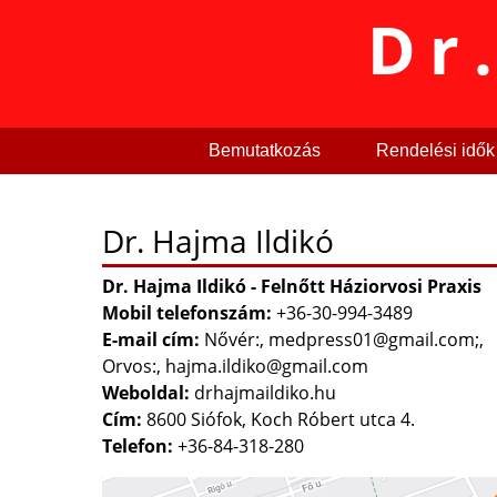
Dr
Bemutatkozás
Rendelési idők
Dr. Hajma Ildikó
Dr. Hajma Ildikó - Felnőtt Háziorvosi Praxis
Mobil telefonszám:
+36-30-994-3489
E-mail cím:
Nővér:
,
medpress01@gmail.com;
,
Orvos:
,
hajma.ildiko@gmail.com
Weboldal:
drhajmaildiko.hu
Cím:
8600 Siófok, Koch Róbert utca 4.
Telefon:
+36-84-318-280