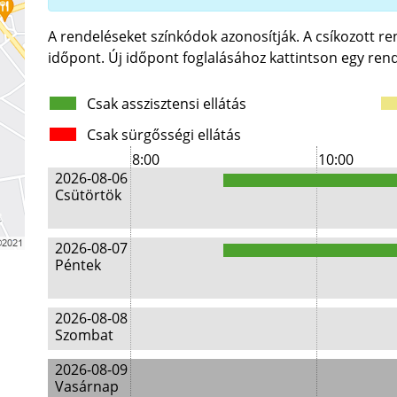
A rendeléseket színkódok azonosítják. A csíkozott r
időpont. Új időpont foglalásához kattintson egy rend
Csak asszisztensi ellátás
Csak sürgősségi ellátás
8:00
10:00
2026-08-06
Csütörtök
2026-08-07
Péntek
2026-08-08
Szombat
2026-08-09
Vasárnap