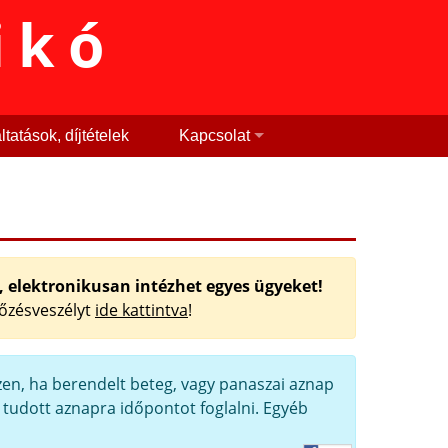
ikó
tatások, díjtételek
Kapcsolat
, elektronikusan intézhet egyes ügyeket!
tőzésveszélyt
ide kattintva
!
zen, ha berendelt beteg, vagy panaszai aznap
m tudott aznapra időpontot foglalni. Egyéb