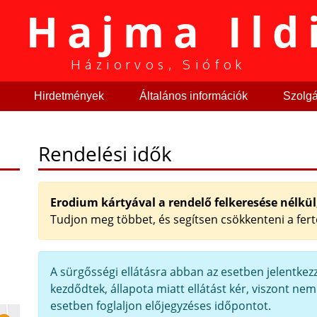
. Hajma Ild
Háziorvos, Siófok
Hirdetmények
Általános információk
Szolgál
Rendelési idők
Erodium kártyával a rendelő felkeresése nélkül
Tudjon meg többet, és segítsen csökkenteni a fer
A sürgősségi ellátásra abban az esetben jelentkez
kezdődtek, állapota miatt ellátást kér, viszont ne
esetben foglaljon előjegyzéses időpontot.